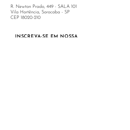
R. Newton Prado, 449 - SALA 101
Vila Hortência, Sorocaba - SP
CEP
18020-210
INSCREVA-SE EM NOSSA
NEWSLETTER
Não perca nossas novidades,
promoções e cupons de desconto!
Enviar
REDES SOCIAIS