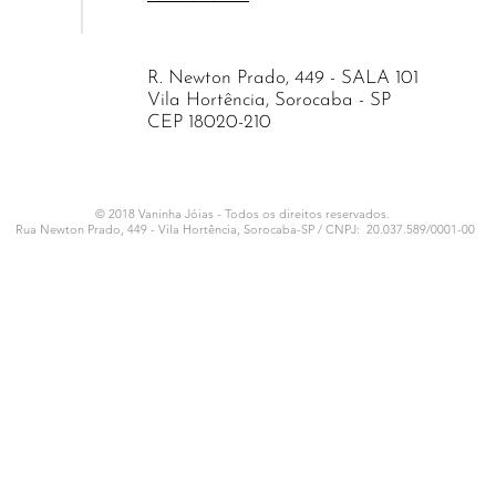
R. Newton Prado, 449 - SALA 101
Vila Hortência, Sorocaba - SP
CEP 18020-210
© 2018 Vaninha Jóias - Todos os direitos reservados.
Rua Newton Prado, 449 - Vila Hortência, Sorocaba-SP /
CNPJ: 20.037.589/0001-00